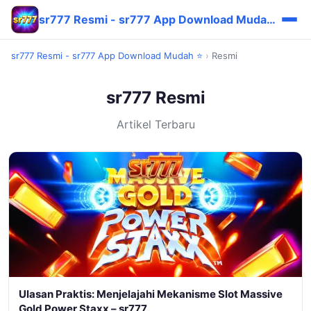
sr777 Resmi - sr777 App Download Mudah ⭐
sr777 Resmi - sr777 App Download Mudah ⭐
›
Resmi
sr777 Resmi
Artikel Terbaru
Ulasan Praktis: Menjelajahi Mekanisme Slot Massive
Gold Power Staxx – sr777