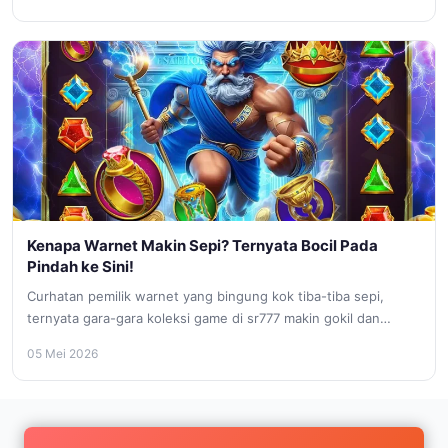
Kenapa Warnet Makin Sepi? Ternyata Bocil Pada
Pindah ke Sini!
Curhatan pemilik warnet yang bingung kok tiba-tiba sepi,
ternyata gara-gara koleksi game di sr777 makin gokil dan
lengkap.
05 Mei 2026